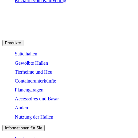
Rücktritt vom Kaufvertrag
+421 904 687 065
hagro@hagro-de.visitero.sk
Produkte
Sattelhallen
Gewölbte Hallen
Tierheime und Heu
Containerunterkünfte
Planengaragen
Accessoires und Basar
Andere
Nutzung der Hallen
Informationen für Sie