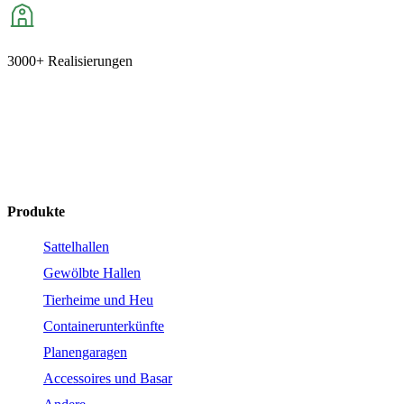
3000+ Realisierungen
+421 904 687 065
hagro@hagro-de.visitero.sk
Produkte
Sattelhallen
Gewölbte Hallen
Tierheime und Heu
Containerunterkünfte
Planengaragen
Accessoires und Basar