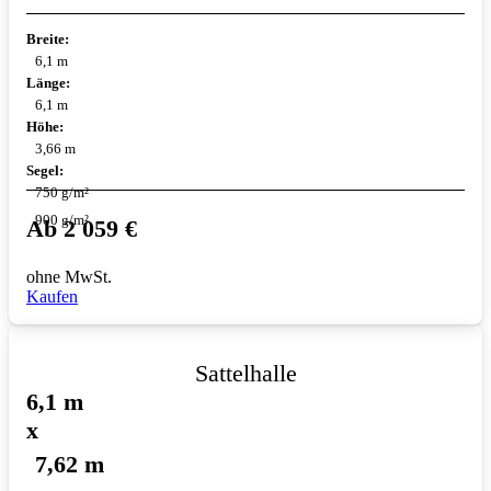
Breite:
6,1 m
Länge:
6,1 m
Höhe:
3,66 m
Segel:
750 g/m²
900 g/m²
Ab
2 059
€
ohne MwSt.
Kaufen
Sattelhalle
6,1 m
x
7,62 m