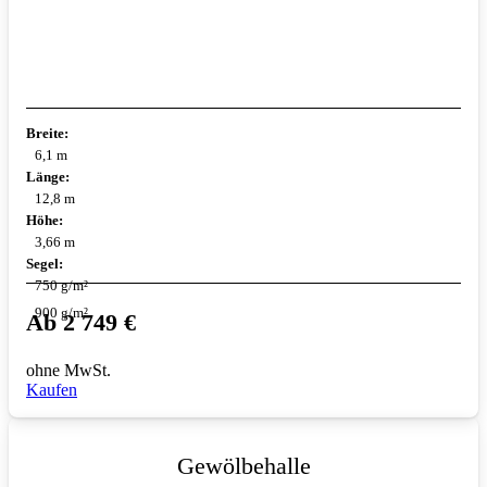
Breite:
6,1 m
Länge:
12,8 m
Höhe:
3,66 m
Segel:
750 g/m²
900 g/m²
Ab
2 749
€
ohne MwSt.
Kaufen
Gewölbehalle