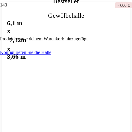
Bestseller
Bestseller
-
600 €
Gewölbehalle
6,1 m
x
7,32m
Produkt
wurde deinem Warenkorb hinzugefügt.
x
Konfigurieren Sie die Halle
3,66 m