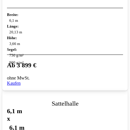
Breite:
6,1 m
Länge:
20,13 m
Höhe:
3,66 m
Segel:
750 g/m²
900 g/m²
Ab
3 899
€
ohne MwSt.
Kaufen
Sattelhalle
6,1 m
x
6,1 m