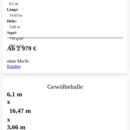
6,1 m
Länge:
14,63 m
Höhe:
3,66 m
Segel:
750 g/m²
900 g/m²
Ab
2 979
€
ohne MwSt.
Kaufen
Gewölbehalle
6,1 m
x
16,47 m
x
3,66 m