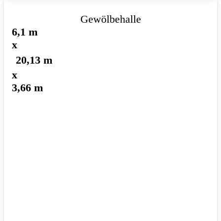
Gewölbehalle
6,1 m
x
20,13 m
x
3,66 m