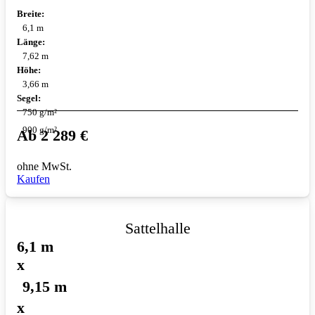
Breite:
6,1 m
Länge:
7,62 m
Höhe:
3,66 m
Segel:
750 g/m²
900 g/m²
Ab
2 289
€
ohne MwSt.
Kaufen
Sattelhalle
6,1 m
x
9,15 m
x