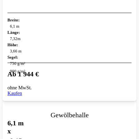
Breite:
6,1 m
Länge:
7,32m
Höhe:
3,66 m
Segel:
750 g/m²
900 g/m²
Ab
1 944
€
ohne MwSt.
Kaufen
Gewölbehalle
6,1 m
x