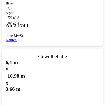
Höhe:
3,66 m
Segel:
750 g/m²
900 g/m²
Ab
2 174
€
ohne MwSt.
Kaufen
Gewölbehalle
6,1 m
x
10,98 m
x
3,66 m