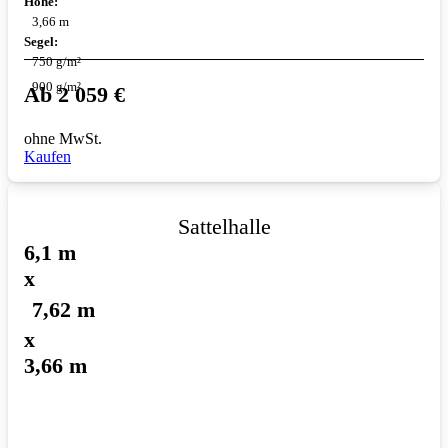
Höhe:
3,66 m
Segel:
750 g/m²
900 g/m²
Ab
2 059
€
ohne MwSt.
Kaufen
Sattelhalle
6,1 m
x
7,62 m
x
3,66 m