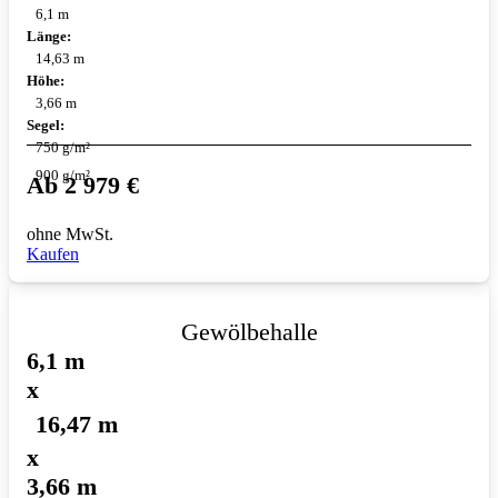
6,1 m
Länge:
14,63 m
Höhe:
3,66 m
Segel:
750 g/m²
900 g/m²
Ab
2 979
€
ohne MwSt.
Kaufen
Gewölbehalle
6,1 m
x
16,47 m
x
3,66 m