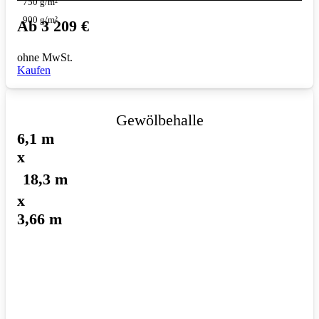
750 g/m²
900 g/m²
Ab
3 209
€
ohne MwSt.
Kaufen
Gewölbehalle
6,1 m
x
18,3 m
x
3,66 m