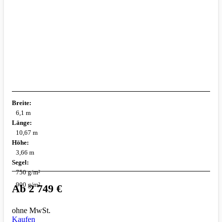
Breite:
6,1 m
Länge:
10,67 m
Höhe:
3,66 m
Segel:
750 g/m²
900 g/m²
Ab
2 749
€
ohne MwSt.
Kaufen