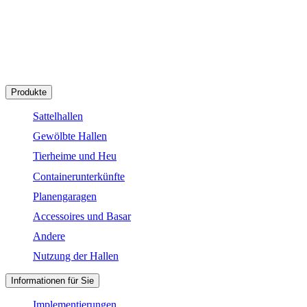
+421 904 687 065
hagro@hagrohallen.de
Produkte
Sattelhallen
Gewölbte Hallen
Tierheime und Heu
Containerunterkünfte
Planengaragen
Accessoires und Basar
Andere
Nutzung der Hallen
Informationen für Sie
Implementierungen