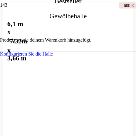
Bestseller
Bestseller
-
600 €
Gewölbehalle
6,1 m
x
7,32m
Produkt
wurde deinem Warenkorb hinzugefügt.
x
Konfigurieren Sie die Halle
3,66 m