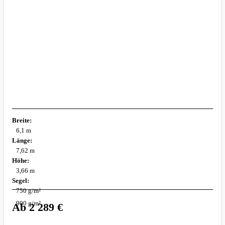
Breite:
6,1 m
Länge:
7,62 m
Höhe:
3,66 m
Segel:
750 g/m²
900 g/m²
Ab
2 289
€