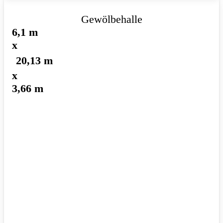
Gewölbehalle
6,1 m
x
20,13 m
x
3,66 m