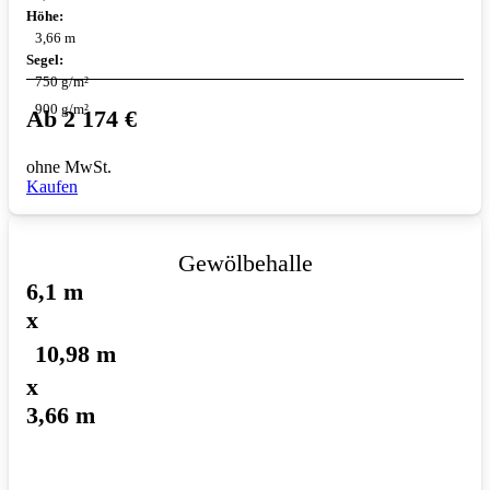
Höhe:
3,66 m
Segel:
750 g/m²
900 g/m²
Ab
2 174
€
ohne MwSt.
Kaufen
Gewölbehalle
6,1 m
x
10,98 m
x
3,66 m