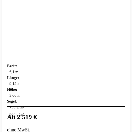
Breite:
6,1 m
Länge:
9,15 m
Höhe:
3,66 m
Segel:
750 g/m²
900 g/m²
Ab
2 519
€
ohne MwSt.