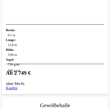
Breite:
6,1 m
Länge:
12,8 m
Höhe:
3,66 m
Segel:
750 g/m²
900 g/m²
Ab
2 749
€
ohne MwSt.
Kaufen
Gewölbehalle