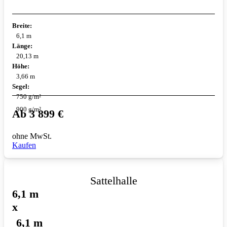
Breite:
6,1 m
Länge:
20,13 m
Höhe:
3,66 m
Segel:
750 g/m²
900 g/m²
Ab
3 899
€
ohne MwSt.
Kaufen
Sattelhalle
6,1 m
x
6,1 m