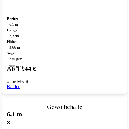
Breite:
6,1 m
Länge:
7,32m
Höhe:
3,66 m
Segel:
750 g/m²
900 g/m²
Ab
1 944
€
ohne MwSt.
Kaufen
Gewölbehalle
6,1 m
x