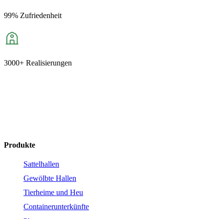
99% Zufriedenheit
3000+ Realisierungen
+421 904 687 065
hagro@hagrohallen.de
Produkte
Sattelhallen
Gewölbte Hallen
Tierheime und Heu
Containerunterkünfte