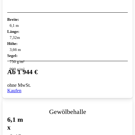
Breite:
6,1 m
Länge:
7,32m
Höhe:
3,66 m
Segel:
750 g/m²
900 g/m²
Ab
1 944
€
ohne MwSt.
Kaufen
Gewölbehalle
6,1 m
x