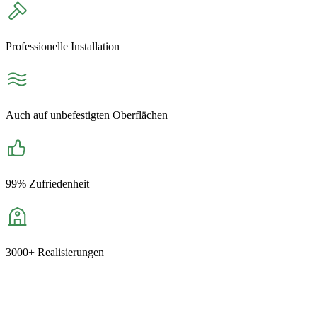
Professionelle Installation
Auch auf unbefestigten Oberflächen
99% Zufriedenheit
3000+ Realisierungen
+421 904 687 065