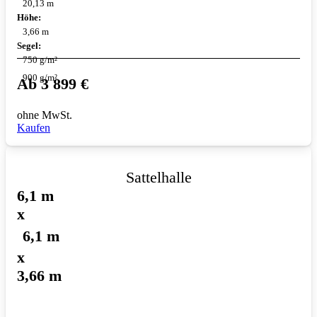
20,13 m
Höhe:
3,66 m
Segel:
750 g/m²
900 g/m²
Ab
3 899
€
ohne MwSt.
Kaufen
Sattelhalle
6,1 m
x
6,1 m
x
3,66 m