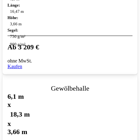
Länge:
16,47 m
Höhe:
3,66 m
Segel:
750 g/m²
900 g/m²
Ab
3 209
€
ohne MwSt.
Kaufen
Gewölbehalle
6,1 m
x
18,3 m
x
3,66 m