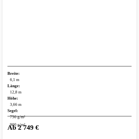
Breite:
6,1 m
Länge:
12,8 m
Höhe:
3,66 m
Segel:
750 g/m²
900 g/m²
Ab
2 749
€