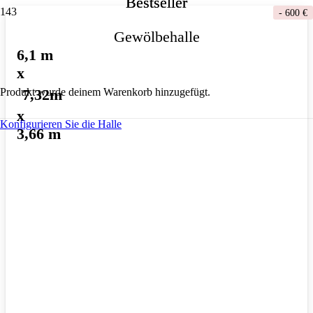
Bestseller
Bestseller
-
600 €
Gewölbehalle
6,1 m
x
7,32m
Produkt
wurde deinem Warenkorb hinzugefügt.
x
Konfigurieren Sie die Halle
3,66 m