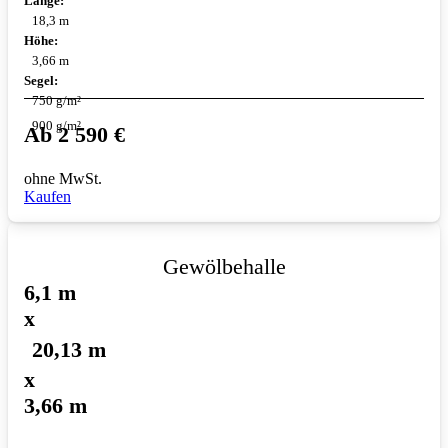
Länge:
18,3 m
Höhe:
3,66 m
Segel:
750 g/m²
900 g/m²
Ab
2 590
€
ohne MwSt.
Kaufen
Gewölbehalle
6,1 m
x
20,13 m
x
3,66 m