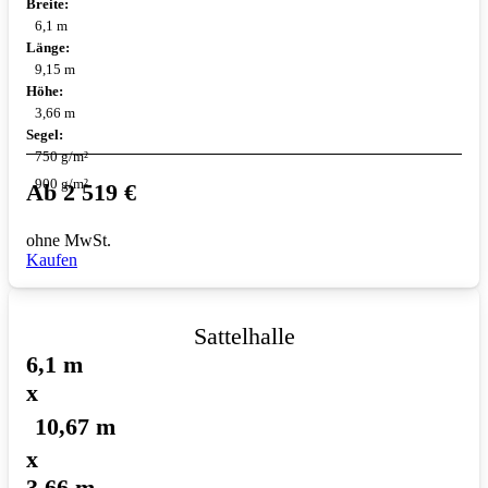
Breite:
6,1 m
Länge:
9,15 m
Höhe:
3,66 m
Segel:
750 g/m²
900 g/m²
Ab
2 519
€
ohne MwSt.
Kaufen
Sattelhalle
6,1 m
x
10,67 m
x
3,66 m