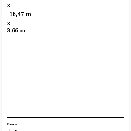
x
16,47 m
x
3,66 m
Breite:
6,1 m