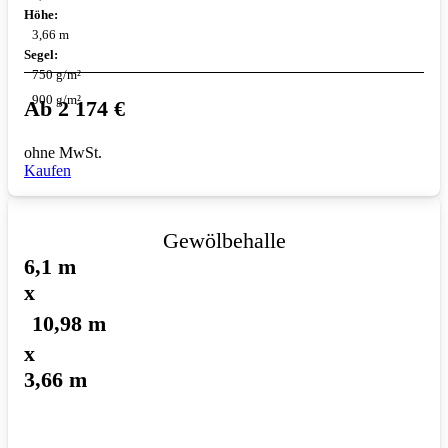
Höhe:
3,66 m
Segel:
750 g/m²
900 g/m²
Ab
2 174
€
ohne MwSt.
Kaufen
Gewölbehalle
6,1 m
x
10,98 m
x
3,66 m