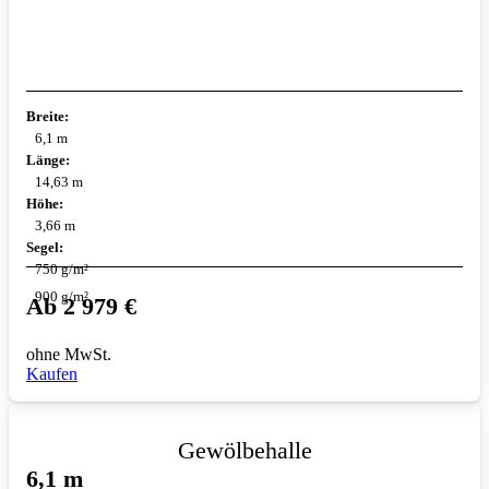
Breite:
6,1 m
Länge:
14,63 m
Höhe:
3,66 m
Segel:
750 g/m²
900 g/m²
Ab
2 979
€
ohne MwSt.
Kaufen
Gewölbehalle
6,1 m