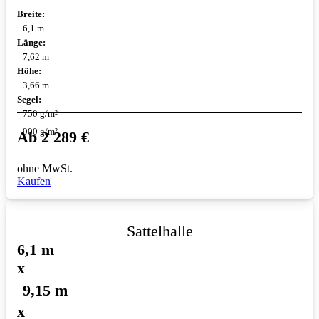
Breite:
6,1 m
Länge:
7,62 m
Höhe:
3,66 m
Segel:
750 g/m²
900 g/m²
Ab
2 289
€
ohne MwSt.
Kaufen
Sattelhalle
6,1 m
x
9,15 m
x