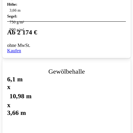
Höhe:
3,66 m
Segel:
750 g/m²
900 g/m²
Ab
2 174
€
ohne MwSt.
Kaufen
Gewölbehalle
6,1 m
x
10,98 m
x
3,66 m