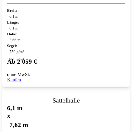
Breite:
6,1 m
Länge:
6,1 m
Höhe:
3,66 m
Segel:
750 g/m²
900 g/m²
Ab
2 059
€
ohne MwSt.
Kaufen
Sattelhalle
6,1 m
x
7,62 m