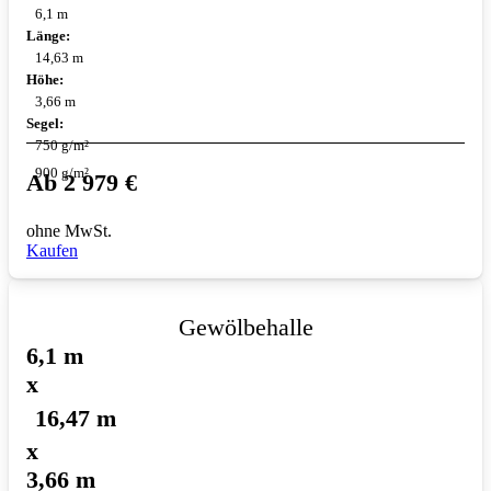
6,1 m
Länge:
14,63 m
Höhe:
3,66 m
Segel:
750 g/m²
900 g/m²
Ab
2 979
€
ohne MwSt.
Kaufen
Gewölbehalle
6,1 m
x
16,47 m
x
3,66 m