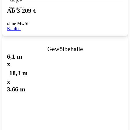
750 g/m²
900 g/m²
Ab
3 209
€
ohne MwSt.
Kaufen
Gewölbehalle
6,1 m
x
18,3 m
x
3,66 m