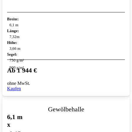
Breite:
6,1 m
Länge:
7,32m
Höhe:
3,66 m
Segel:
750 g/m²
900 g/m²
Ab
1 944
€
ohne MwSt.
Kaufen
Gewölbehalle
6,1 m
x