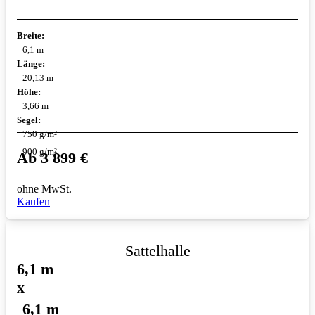
Breite:
6,1 m
Länge:
20,13 m
Höhe:
3,66 m
Segel:
750 g/m²
900 g/m²
Ab
3 899
€
ohne MwSt.
Kaufen
Sattelhalle
6,1 m
x
6,1 m