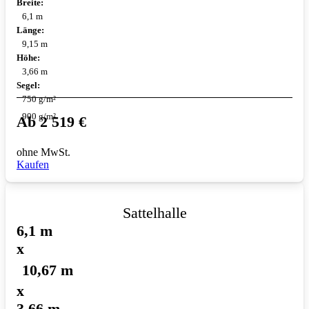
Breite:
6,1 m
Länge:
9,15 m
Höhe:
3,66 m
Segel:
750 g/m²
900 g/m²
Ab
2 519
€
ohne MwSt.
Kaufen
Sattelhalle
6,1 m
x
10,67 m
x
3,66 m