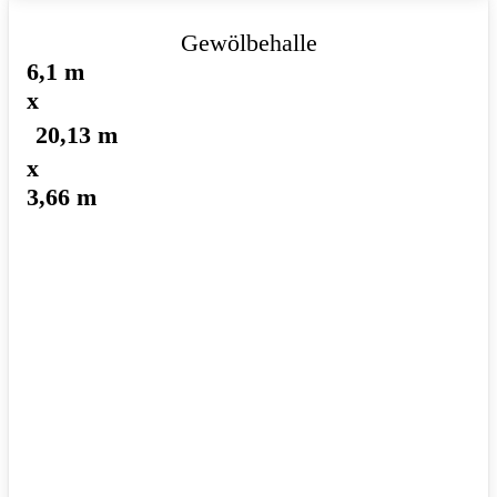
Gewölbehalle
6,1 m
x
20,13 m
x
3,66 m