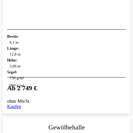
Breite:
6,1 m
Länge:
12,8 m
Höhe:
3,66 m
Segel:
750 g/m²
900 g/m²
Ab
2 749
€
ohne MwSt.
Kaufen
Gewölbehalle