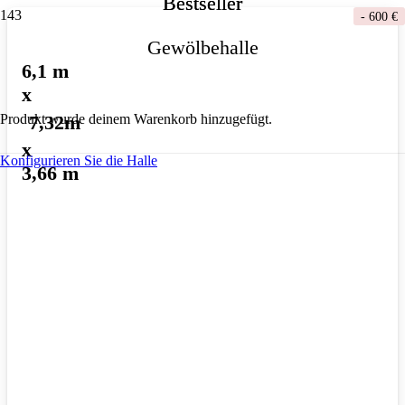
Bestseller
Bestseller
-
600 €
Gewölbehalle
6,1 m
x
7,32m
Produkt
wurde deinem Warenkorb hinzugefügt.
x
Konfigurieren Sie die Halle
3,66 m