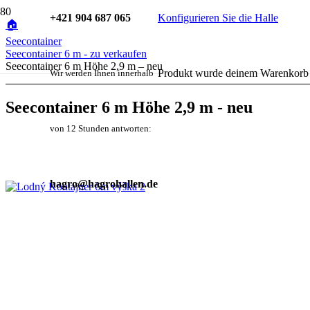
+421 904 687 065
Konfigurieren Sie die Halle
🏠
Seecontainer
Seecontainer 6 m - zu verkaufen
Seecontainer 6 m Höhe 2,9 m – neu
Produkt
wurde deinem Warenkorb 
Wir werden Ihnen innerhalb
Seecontainer 6 m Höhe 2,9 m - neu
von 12 Stunden antworten:
hagro@hagrohallen.de